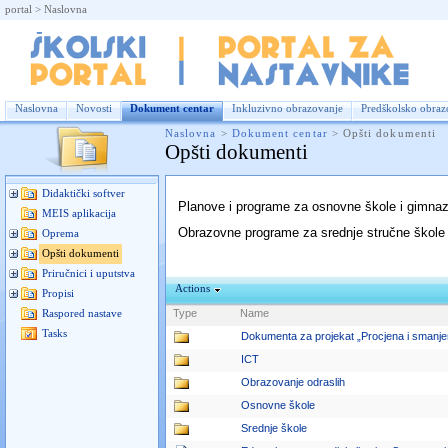
portal
>
Naslovna
Dok
Naslovna
Novosti
Dokument centar
Inkluzivno obrazovanje
Predškolsko obraz
Naslovna
>
Dokument centar
>
Opšti dokumenti
Opšti dokumenti
Didaktički softver
Planove i programe za osnovne škole i gimnazi
MEIS aplikacija
Obrazovne programe za srednje stručne škole m
Oprema
Opšti dokumenti
Priručnici i uputstva
Actions
Propisi
Type
Name
Raspored nastave
Tasks
Dokumenta za projekat „Procjena i smanjen
ICT
Obrazovanje odraslih
Osnovne škole
Srednje škole