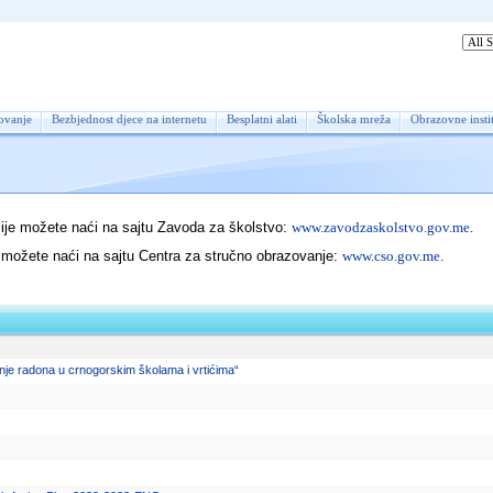
ument centar
ovanje
Bezbjednost djece na internetu
Besplatni alati
Školska mreža
Obrazovne instit
je možete naći na sajtu Zavoda za školstvo:
www.zavodzaskolstvo.gov.me
.
ožete naći na sajtu Centra za stručno obrazovanje:
www.cso.gov.me
.
je radona u crnogorskim školama i vrtićima“