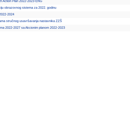
with Action Plan 2022-2023-ENG
lizaciju obrazovnog sistema za 2022. godinu
 2022-2024
rama stručnog usavršavanja nastavnika ZZŠ
istema 2022-2027 sa Akcionim planom 2022-2023