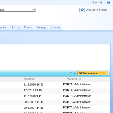
Sign In
|
Advanced Search
ucije
Linkovi
Forum
Pretraga
Kontakt
View:
All Documents
Modified
Modified By
PORTAL\Administrator
31.8.2016 16:32
PORTAL\Administrator
1.3.2011 13:19
PORTAL\Administrator
11.7.2018 9:41
PORTAL\Administrator
20.6.2007 14:41
PORTAL\Administrator
20.6.2007 14:41