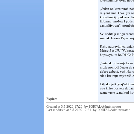
Ove sedmice, dvije nove 
„Jedan od kreativnih nač
sa sjenkama. Ova igra os
koordinaciju pokreta. K
ili basnu, možete i pods
zanimljivijom“, poručuj
Svi roditelji mogu sazn
snimak Jovane Papić koj
Kako napraviti jedrenjak
Mišović iz JPU "Vukosav
https://youtu.be/D1lGo7
„Snimak pokazuje kako la
može pomoći đetetu da n
dobro zabavi, već i da ra
sđe i kreirajte zajednič
Cilj akcije #IgrajSeDom
ove krize posvete dodat
razne vrste igara kod ku
Expires
Created at 3.5.2020 17:20 by PORTAL\Administrator
Last modified at 3.5.2020 17:21 by PORTAL\Administrator