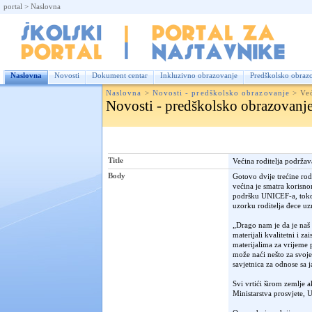
portal
>
Naslovna
Nas
Naslovna
Novosti
Dokument centar
Inkluzivno obrazovanje
Predškolsko obraz
Naslovna
>
Novosti - predškolsko obrazovanje
>
Ve
Novosti - predškolsko obrazovanj
Title
Većina roditelja podrža
Body
Gotovo dvije trećine rod
većina je smatra korisnom
podršku UNICEF-a, toko
uzorku roditelja đece uz
„Drago nam je da je naš
materijali kvalitetni i 
materijalima za vrijeme p
može naći nešto za svoje
savjetnica za odnose sa 
Svi vrtići širom zemlje 
Ministarstva prosvjete, 