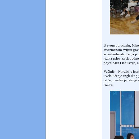
U svom obraćanju, Nikoli
savremenom svijetu govor
svrsishodnosti učenja je
jezika uslov za slobodno
pojedinaca i industrije, 
Vučinić – Nikolić je ist
uvelo učenje engleskog 
ističe, uveden je i drugi
jeziku.