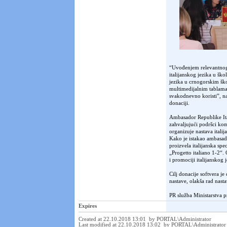
“Uvođenjem relevantnog 
italijanskog jezika u šk
jezika u crnogorskim ško
multimedijalnim tablama 
svakodnevno koristi”, na
donaciji.
Ambasador Republike Ital
zahvaljujući podršci ko
organizuje nastava itali
Kako je istakao ambasad
proizvela italijanska spe
„Progetto italiano 1-2“. 
i promociji italijanskog j
Cilj donacije softvera j
nastave, olakša rad nasta
PR služba Ministarstva p
Expires
Created at 22.10.2018 13:01 by PORTAL\Administrator
Last modified at 22.10.2018 13:02 by PORTAL\Administrato