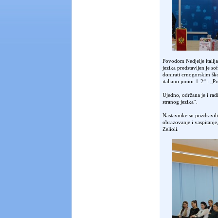
Povodom Nedjelje italija
jezika predstavljen je so
donirati crnogorskim š
italiano junior 1-2“ i „P
Ujedno, održana je i rad
stranog jezika“.
Nastavnike su pozdravili
obrazovanje i vaspitanje
Zelioli.