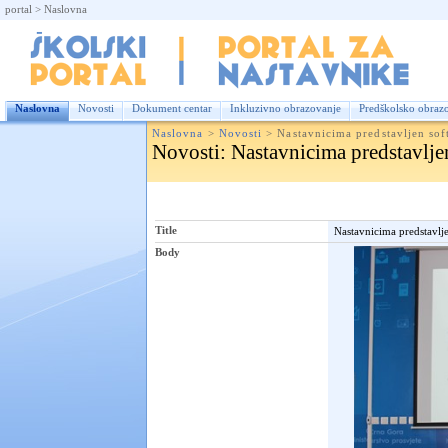
portal
>
Naslovna
Nas
Naslovna
Novosti
Dokument centar
Inkluzivno obrazovanje
Predškolsko obraz
Naslovna
>
Novosti
>
Nastavnicima predstavljen sof
Novosti
: Nastavnicima predstavljen
Title
Nastavnicima predstavlje
Body