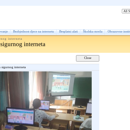
lovna
ovanje
Bezbjednost djece na internetu
Besplatni alati
Školska mreža
Obrazovne instit
rnog interneta
sigurnog interneta
 sigurnog interneta