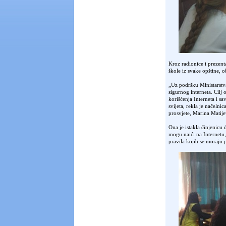
Kroz radionice i prezenta
škole iz svake opštine, 
„Uz podršku Ministarstv
sigurnog interneta. Cil
korišćenja Interneta i 
svijeta, rekla je načeln
prosvjete, Marina Matije
Ona je istakla činjenicu
mogu naići na Internetu, 
pravila kojih se moraju 