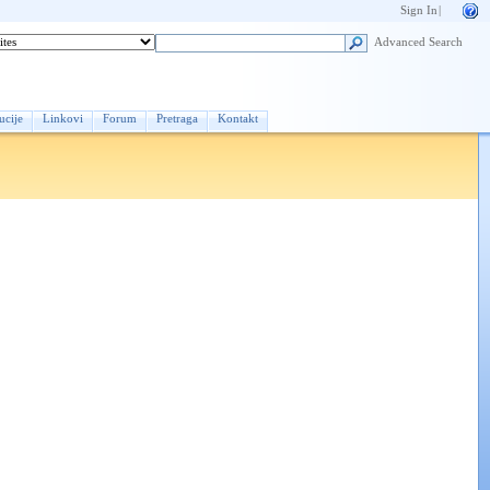
Sign In
|
Advanced Search
ucije
Linkovi
Forum
Pretraga
Kontakt