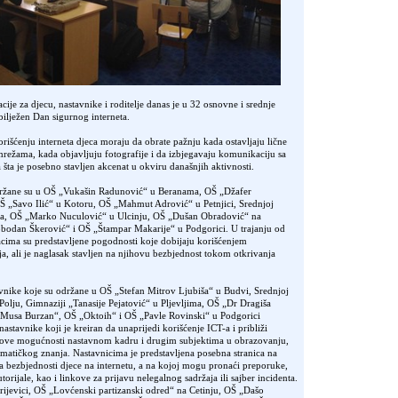
cije za djecu, nastavnike i roditelje danas je u 32 osnovne i srednje
obilježen Dan sigurnog interneta.
orišćenju interneta djeca moraju da obrate pažnju kada ostavljaju lične
režama, kada objavljuju fotografije i da izbjegavaju komunikaciju sa
ta je posebno stavljen akcenat u okviru današnjih aktivnosti.
držane su u OŠ „Vukašin Radunović“ u Beranama, OŠ „Džafer
Š „Savo Ilić“ u Kotoru, OŠ „Mahmut Adrović“ u Petnjici, Srednjoj
ama, OŠ „Marko Nuculović“ u Ulcinju, OŠ „Dušan Obradović“ na
obodan Škerović“ i OŠ „Štampar Makarije“ u Podgorici. U trajanju od
acima su predstavljene pogodnosti koje dobijaju korišćenjem
a, ali je naglasak stavljen na njihovu bezbjednost tokom otkrivanja
vnike koje su održane u OŠ „Stefan Mitrov Ljubiša“ u Budvi, Srednjoj
 Polju, Gimnaziji „Tanasije Pejatović“ u Pljevljima, OŠ „Dr Dragiša
 Musa Burzan“, OŠ „Oktoih“ i OŠ „Pavle Rovinski“ u Podgorici
 nastavnike koji je kreiran da unaprijedi korišćenje ICT-a i približi
jegove mogućnosti nastavnom kadru i drugim subjektima u obrazovanju,
rmatičkog znanja. Nastavnicima je predstavljena posebna stranica na
a bezbjednosti djece na internetu, a na kojoj mogu pronaći preporuke,
utorijale, kao i linkove za prijavu nelegalnog sadržaja ili sajber incidenta.
rijevici, OŠ „Lovćenski partizanski odred“ na Cetinju, OŠ „Dašo