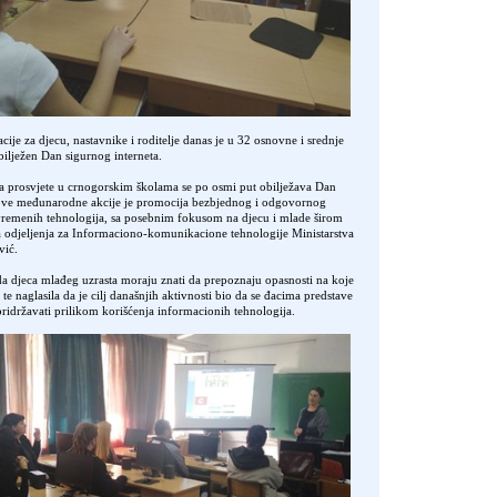
cije za djecu, nastavnike i roditelje danas je u 32 osnovne i srednje
obilježen Dan sigurnog interneta.
a prosvjete u crnogorskim školama se po osmi put obilježava Dan
j ove međunarodne akcije je promocija bezbjednog i odgovornog
savremenih tehnologija, sa posebnim fokusom na djecu i mlade širom
ica odjeljenja za Informaciono-komunikacione tehnologije Ministarstva
vić.
 da djeca mlađeg uzrasta moraju znati da prepoznaju opasnosti na koje
te naglasila da je cilj današnjih aktivnosti bio da se đacima predstave
pridržavati prilikom korišćenja informacionih tehnologija.