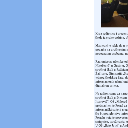
Kroz radionice i prezenta
škole iz svake opštine, 
Matijević je rekla da u k
podatke na društvenim m
nepoznatim osobama, na š
Radionice za učenike o
Nikočević“ u Gusinju, O
stručnoj školi u Rožaj
Žabljaku, Gimnaziji „Sl
jednog školskog časa, đ
informacionih tehnologij
digitalnog svijeta.
Na radionicama za nasta
stručnoj školi u Bijelom
Ivanović“, OŠ „Milorad
predstavljen je Portal za
informatički svijet i n
što bi podiglo nivo info
Portalu koja je posvećen
smjernice, istraživanja, t
U OŠ „Bajo Jojić“ u And