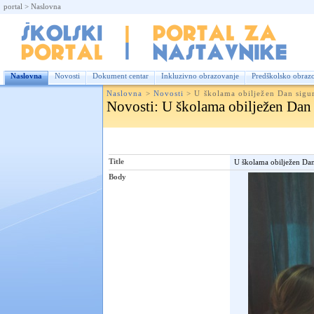
portal
>
Naslovna
Nas
Naslovna
Novosti
Dokument centar
Inkluzivno obrazovanje
Predškolsko obraz
Naslovna
>
Novosti
>
U školama obilježen Dan sigu
Novosti
: U školama obilježen Dan 
Title
U školama obilježen Dan
Body