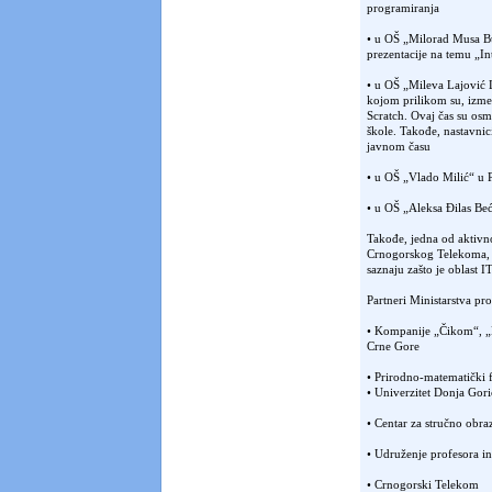
programiranja
• u OŠ „Milorad Musa Bu
prezentacije na temu „Int
• u OŠ „Mileva Lajović 
kojom prilikom su, izme
Scratch. Ovaj čas su osmi
škole. Takođe, nastavnic
javnom času
• u OŠ „Vlado Milić“ u P
• u OŠ „Aleksa Đilas Be
Takođe, jedna od aktivn
Crnogorskog Telekoma, gd
saznaju zašto je oblast I
Partneri Ministarstva pro
• Kompanije „Čikom“, „B
Crne Gore
• Prirodno-matematički f
• Univerzitet Donja Gori
• Centar za stručno obra
• Udruženje profesora in
• Crnogorski Telekom