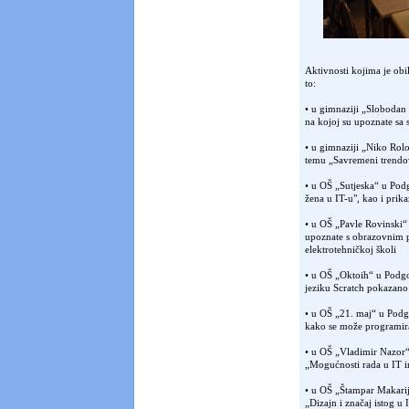
Aktivnosti kojima je obil
to:
• u gimnaziji „Slobodan 
na kojoj su upoznate sa
• u gimnaziji „Niko Rolo
temu „Savremeni trendo
• u OŠ „Sutjeska“ u Podg
žena u IT-u", kao i prik
• u OŠ „Pavle Rovinski“ 
upoznate s obrazovnim p
elektrotehničkoj školi
• u OŠ „Oktoih“ u Podgo
jeziku Scratch pokazano
• u OŠ „21. maj“ u Podgor
kako se može programira
• u OŠ „Vladimir Nazor“
„Mogućnosti rada u IT in
• u OŠ „Štampar Makarij
„Dizajn i značaj istog u 