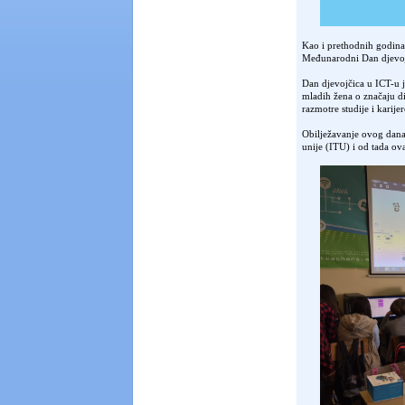
Kao i prethodnih godina,
Međunarodni Dan djevoj
Dan djevojčica u ICT-u je
mladih žena o značaju dig
razmotre studije i karij
Obilježavanje ovog dana
unije (ITU) i od tada ov