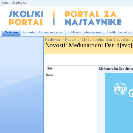
portal
>
Naslovna
Nas
Naslovna
Novosti
Dokument centar
Inkluzivno obrazovanje
Predškolsko obraz
Naslovna
>
Novosti
>
Međunarodni Dan djevojčica 
Novosti
: Međunarodni Dan djevoj
Title
Međunarodni Dan djevo
Body