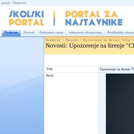
portal
>
Naslovna
Nas
Naslovna
Novosti
Dokument centar
Inkluzivno obrazovanje
Predškolsko obraz
Naslovna
>
Novosti
>
Upozorenje na širenje "Clop" 
Novosti
: Upozorenje na širenje "C
Title
Upozorenje na širenje "
Body