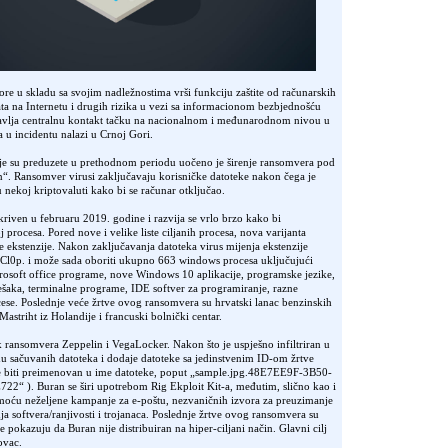
e u skladu sa svojim nadležnostima vrši funkciju zaštite od računarskih
ta na Internetu i drugih rizika u vezi sa informacionom bezbjednošću
stavlja centralnu kontakt tačku na nacionalnom i međunarodnom nivou u
a u incidentu nalazi u Crnoj Gori.
e su preduzete u prethodnom periodu uočeno je širenje ransomvera pod
n“. Ransomver virusi zaključavaju korisničke datoteke nakon čega je
u nekoj kriptovaluti kako bi se računar otključao.
tkriven u februaru 2019. godine i razvija se vrlo brzo kako bi
 procesa. Pored nove i velike liste ciljanih procesa, nova varijanta
e ekstenzije. Nakon zaključavanja datoteka virus mijenja ekstenzije
.Cl0p. i može sada oboriti ukupno 663 windows procesa uključujući
soft office programe, nove Windows 10 aplikacije, programske jezike,
ešaka, terminalne programe, IDE softver za programiranje, razne
ocese. Poslednje veće žrtve ovog ransomvera su hrvatski lanac benzinskih
astriht iz Holandije i francuski bolnički centar.
k ransomvera Zeppelin i VegaLocker. Nakon što je uspješno infiltriran u
́inu sačuvanih datoteka i dodaje datoteke sa jedinstvenim ID-om žrtve
e biti preimenovan u ime datoteke, poput „sample.jpg.48E7EE9F-3B50-
 ). Buran se širi upotrebom Rig Ekploit Kit-a, međutim, slično kao i
omoću neželjene kampanje za e-poštu, nezvaničnih izvora za preuzimanje
nja softvera/ranjivosti i trojanaca. Poslednje žrtve ovog ransomvera su
pokazuju da Buran nije distribuiran na hiper-ciljani način. Glavni cilj
ovac.