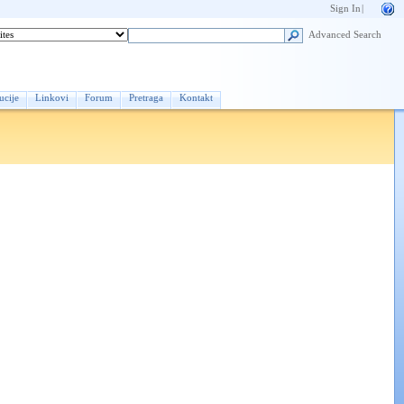
Sign In
|
Advanced Search
ucije
Linkovi
Forum
Pretraga
Kontakt