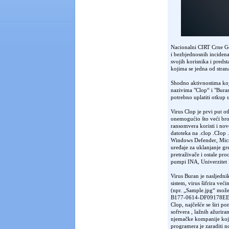
Nacionalni CIRT Crne Gor
i bezbjednosnih incidena
svojih korisnika i pred
kojima se jedna od stran
Shodno aktivnostima koj
nazivima "Clop“ i "Bura
potrebno uplatiti otkup 
Virus Clop je prvi put o
onemogućio što veći broj
ransomvera koristi i nov
datoteka na .clop .CIop 
Windows Defender, Micro
uređaje za uklanjanje gr
pretraživače i ostale pr
pumpi INA, Univerzitet M
Virus Buran je nasljedni
sistem, virus šifrira vec
(npr. „Sample.jpg“ mož
B177-0614-DF09178EE722“
Clop, najčešće se širi p
softvera , lažnih ažurira
njemačke kompanije koje 
programera je zaraditi n