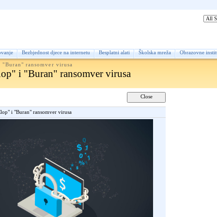
lovna
ovanje
Bezbjednost djece na internetu
Besplatni alati
Školska mreža
Obrazovne instit
i "Buran" ransomver virusa
lop" i "Buran" ransomver virusa
Clop" i "Buran" ransomver virusa