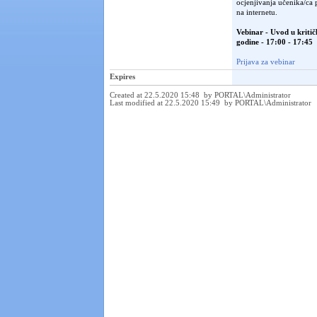
ocjenjivanja učenika/ca 
na internetu.
Vebinar - Uvod u kritič
godine - 17:00 - 17:45
Prijava za vebinar
Expires
Created at 22.5.2020 15:48 by PORTAL\Administrator
Last modified at 22.5.2020 15:49 by PORTAL\Administrator