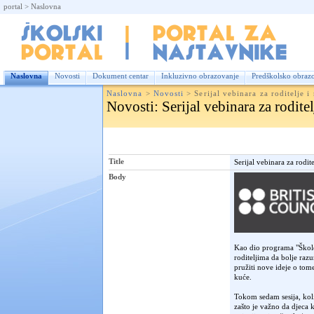
portal
>
Naslovna
Nas
Naslovna
Novosti
Dokument centar
Inkluzivno obrazovanje
Predškolsko obraz
Naslovna
>
Novosti
>
Serijal vebinara za roditelje i
Novosti
: Serijal vebinara za rodite
Title
Serijal vebinara za rodit
Body
Kao dio programa "Škole 
roditeljima da bolje ra
pružiti nove ideje o to
kuće.
Tokom sedam sesija, koli
zašto je važno da djeca k