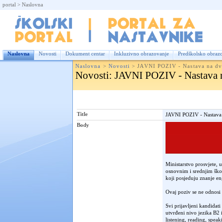
portal
>
Naslovna
Nas
Naslovna
Novosti
Dokument centar
Inkluzivno obrazovanje
Predškolsko obraz
Naslovna
>
Novosti
>
JAVNI POZIV - Nastava na dva
Novosti
: JAVNI POZIV - Nastava n
Title
JAVNI POZIV - Nastava 
Body
Ministarstvo prosvjete, 
osnovnim i srednjim škol
koji posjeduju znanje en
Ovaj poziv se ne odnosi 
Svi prijavljeni kandidati
utvrđeni nivo jezika B2 i
listening, reading, spea