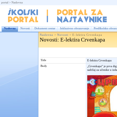
portal
>
Naslovna
Nas
Naslovna
Novosti
Dokument centar
Inkluzivno obrazovanje
Predškolsko obraz
Naslovna
>
Novosti
>
E-lektira Crvenkapa
Novosti
: E-lektira Crvenkapa
Title
E-lektira Crvenkapa
Body
„Crvenkapa“ je prva digi
sadržaj za učenike u izd