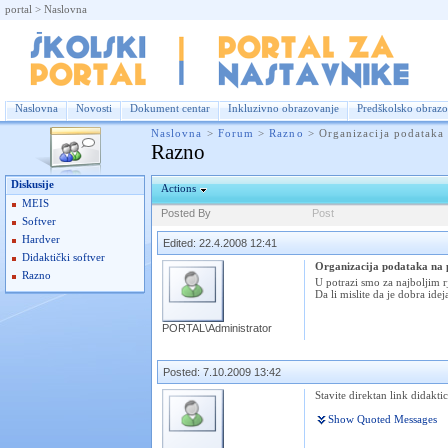
portal
>
Naslovna
For
Naslovna
Novosti
Dokument centar
Inkluzivno obrazovanje
Predškolsko obrazo
Naslovna
>
Forum
>
Razno
>
Organizacija podataka 
Razno
Diskusije
Actions
MEIS
Posted By
Post
Softver
Hardver
Edited: 22.4.2008 12:41
Didaktički softver
Organizacija podataka na 
Razno
U potrazi smo za najboljim r
Da li mislite da je dobra id
PORTAL\Administrator
Posted: 7.10.2009 13:42
Stavite direktan link didakti
Show Quoted Messages